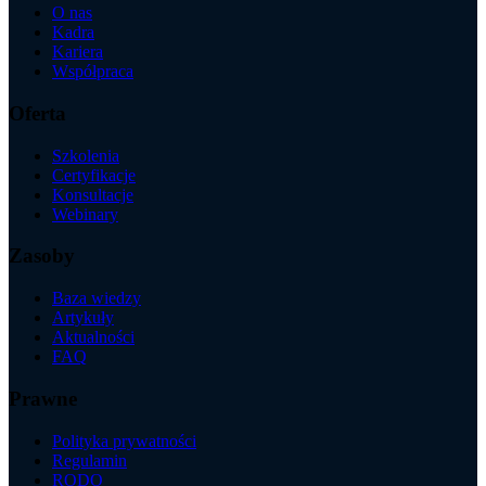
O nas
Kadra
Kariera
Współpraca
Oferta
Szkolenia
Certyfikacje
Konsultacje
Webinary
Zasoby
Baza wiedzy
Artykuły
Aktualności
FAQ
Prawne
Polityka prywatności
Regulamin
RODO