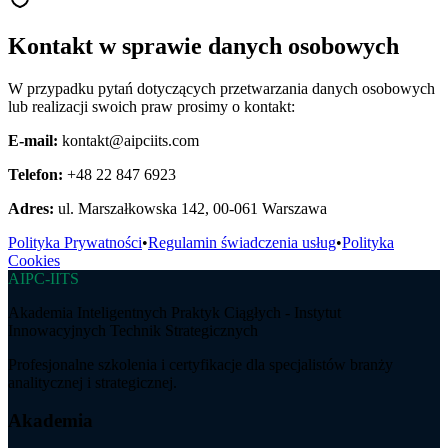
Kontakt w sprawie danych osobowych
W przypadku pytań dotyczących przetwarzania danych osobowych
lub realizacji swoich praw prosimy o kontakt:
E-mail:
kontakt@aipciits.com
Telefon:
+48 22 847 6923
Adres:
ul. Marszałkowska 142, 00-061 Warszawa
Polityka Prywatności
•
Regulamin świadczenia usług
•
Polityka
Cookies
AIPC-IITS
Akademia Inteligentnych Praktyk Ciągłych - Instytut
Innowacyjnych Technik Strategicznych
Profesjonalne szkolenia i certyfikacje dla specjalistów branży
analitycznej i strategicznej.
Akademia