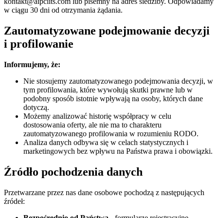
kontakt@aipciits.com
lub pisemny na adres siedziby. Odpowiadamy
w ciągu 30 dni od otrzymania żądania.
Zautomatyzowane podejmowanie decyzji
i profilowanie
Informujemy, że:
Nie stosujemy zautomatyzowanego podejmowania decyzji, w
tym profilowania, które wywołują skutki prawne lub w
podobny sposób istotnie wpływają na osoby, których dane
dotyczą.
Możemy analizować historię współpracy w celu
dostosowania oferty, ale nie ma to charakteru
zautomatyzowanego profilowania w rozumieniu RODO.
Analiza danych odbywa się w celach statystycznych i
marketingowych bez wpływu na Państwa prawa i obowiązki.
Źródło pochodzenia danych
Przetwarzane przez nas dane osobowe pochodzą z następujących
źródeł:
Bezpośrednio od Państwa
- formularze rejestracyjne,