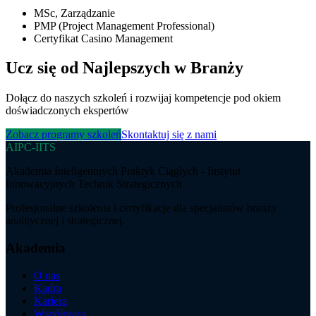
MSc, Zarządzanie
PMP (Project Management Professional)
Certyfikat Casino Management
Ucz się od Najlepszych w Branży
Dołącz do naszych szkoleń i rozwijaj kompetencje pod okiem
doświadczonych ekspertów
Zobacz programy szkoleń
Skontaktuj się z nami
AIPC-IITS
Akademia Inteligentnych Praktyk Ciągłych - Instytut
Innowacyjnych Technik Strategicznych
Profesjonalne szkolenia i certyfikacje dla specjalistów branży
analitycznej i strategicznej.
Akademia
O nas
Kadra
Kariera
Współpraca