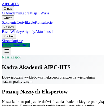
AIPC-IITS
O nas
O Akademii
Kadra
Misja i Wizja
Oferta
Szkolenia
Certyfikacje
Konsultacje
Zasoby
Baza Wiedzy
Artykuły
Aktualności
Kontakt
Skontaktuj się
Umów konsultację
Nasz Zespół
Kadra Akademii AIPC-IITS
Doświadczeni wykładowcy i eksperci branżowi z wieloletnim
stażem praktycznym
Poznaj Naszych Ekspertów
Nasza kadra to połączenie doświadczenia akademickiego z praktyką
biznesową. Każdy z naszych wykładowców posiada nie tylko