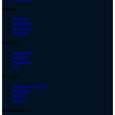
Oferta
Szkolenia
Certyfikacje
Konsultacje
Webinary
Zasoby
Baza wiedzy
Artykuły
Aktualności
FAQ
Prawne
Polityka prywatności
Regulamin
RODO
Cookies
Kontakt biurowy