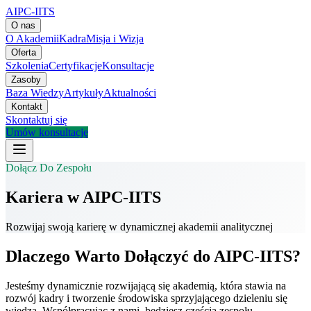
AIPC-IITS
O nas
O Akademii
Kadra
Misja i Wizja
Oferta
Szkolenia
Certyfikacje
Konsultacje
Zasoby
Baza Wiedzy
Artykuły
Aktualności
Kontakt
Skontaktuj się
Umów konsultację
Dołącz Do Zespołu
Kariera w AIPC-IITS
Rozwijaj swoją karierę w dynamicznej akademii analitycznej
Dlaczego Warto Dołączyć do AIPC-IITS?
Jesteśmy dynamicznie rozwijającą się akademią, która stawia na
rozwój kadry i tworzenie środowiska sprzyjającego dzieleniu się
wiedzą. Współpracując z nami, będziesz częścią zespołu