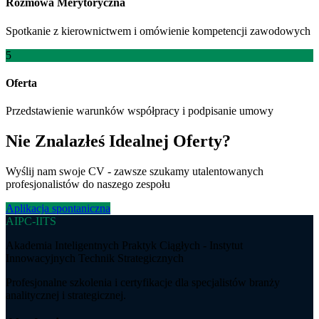
Rozmowa Merytoryczna
Spotkanie z kierownictwem i omówienie kompetencji zawodowych
5
Oferta
Przedstawienie warunków współpracy i podpisanie umowy
Nie Znalazłeś Idealnej Oferty?
Wyślij nam swoje CV - zawsze szukamy utalentowanych
profesjonalistów do naszego zespołu
Aplikacja spontaniczna
AIPC-IITS
Akademia Inteligentnych Praktyk Ciągłych - Instytut
Innowacyjnych Technik Strategicznych
Profesjonalne szkolenia i certyfikacje dla specjalistów branży
analitycznej i strategicznej.