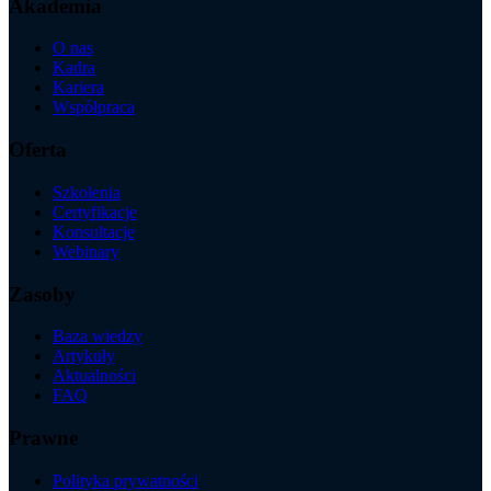
Akademia
O nas
Kadra
Kariera
Współpraca
Oferta
Szkolenia
Certyfikacje
Konsultacje
Webinary
Zasoby
Baza wiedzy
Artykuły
Aktualności
FAQ
Prawne
Polityka prywatności